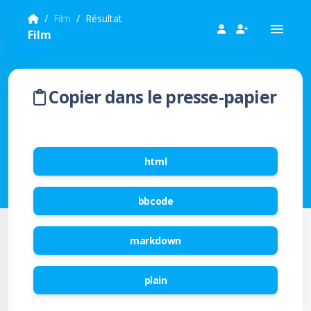
Film
Résultat
Film
Copier dans le presse-papier
html
bbcode
markdown
plain