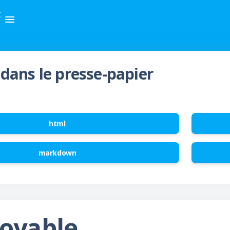
t
dans le presse-papier
html
markdown
toyable