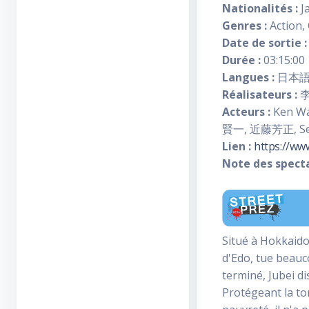
Nationalités :
J
Genres :
Action,
Date de sortie :
Durée :
03:15:00
Langues :
日本
Réalisateurs :
Acteurs :
Ken Wa
賢一, 近藤芳正, Sei
Lien :
https://ww
Note des specta
Situé à Hokkaido
d'Edo, tue beauc
terminé, Jubei di
Protégeant la to