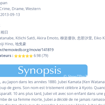
apan
 Crime, Drame, Western
2013-09-13
語
李相日
tanabe, Kōichi Satō, Akira Emoto, 柳楽優弥, 忽那汐里, Eiko K
ji Hino, 地曵豪
w.themoviedb.org/movie/141819
teurs :
6.98 (79)
, au Japon dans les années 1880. Jubei Kamata (Ken Watana
oup de gens. Son nom est tristement célèbre à Kyoto. Quand 
sparaît. 10 ans plus tard, Jubei vit avec son enfant dans une pa
mbe de sa femme morte, Jubei a décidé de ne jamais ramass