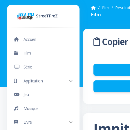
Film
Résulta
Film
StreeTPreZ
Copier 
Accueil
Film
Série
Application
Jeu
Musique
Impi
Livre