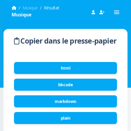
Musique
Résultat
Musique
Copier dans le presse-papier
html
bbcode
markdown
plain