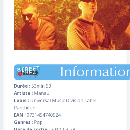
Durée :
53min 53
Artiste :
Manau
Label :
Universal Music Division Label
Panthéon
EAN :
0731454740524
Genres :
Pop
Date de sortie :
2010-03-29