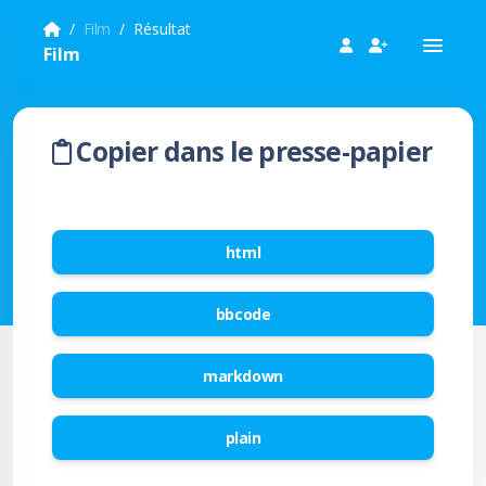
Film
Résultat
Film
Copier dans le presse-papier
html
bbcode
markdown
plain