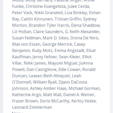
Wood, Molly Bernard, Paulina Singer, Annie
Funke, Christine Evangelista, Julee Cerda,
Peter Vack, Nikki Granatell, Liza Binkley, Eshan
Bay, Caitlin Kinnunen, Tristan Griffin, Sydney
Morton, Brandon Tyler Harris, Elena Shaddow,
Liz Holtan, Claire Saunders, G. Keith Alexander,
Susan Feldman, Mark D. Sikes, Drena De Niro,
Max von Essen, George Merrick, Casey
Benjamin, Ruby Motz, Emma Angstadt, Eliud
Kauffman, Jenny Fellner, Sean Kleier, Elliot
Villar, Nikki James, Mayumi Miguel, JoAnna
Powell, Dan Castiglione, Edie Cowan, Ronald
Duncan, Leasen Beth Almquist, Leah
O'Donnell, William Ryall, Djassi DaCosta
Johnson, Ashley Amber Haas, Michael Gorman,
Katherine Argo, Matt Wall, Daniel A. Weiner,
Frazer Brown, Doris McCarthy, Kerttu Veske,
Leonard Zimmerman