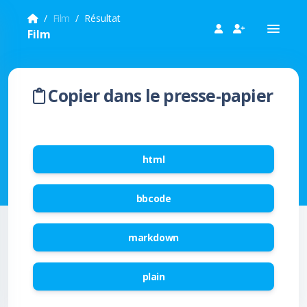
Film
Résultat
Film
Copier dans le presse-papier
html
bbcode
markdown
plain