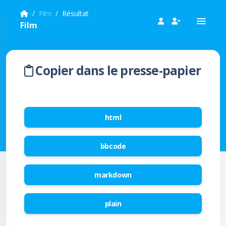
Film
Résultat
Film
Copier dans le presse-papier
html
bbcode
markdown
plain