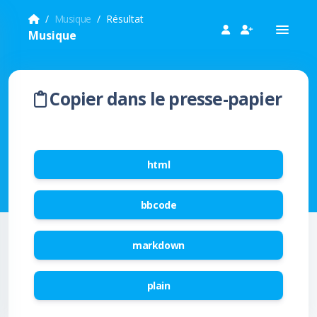
Musique
Résultat
Musique
Copier dans le presse-papier
html
bbcode
markdown
plain