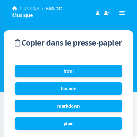
Musique
Résultat
Musique
Copier dans le presse-papier
html
bbcode
markdown
plain