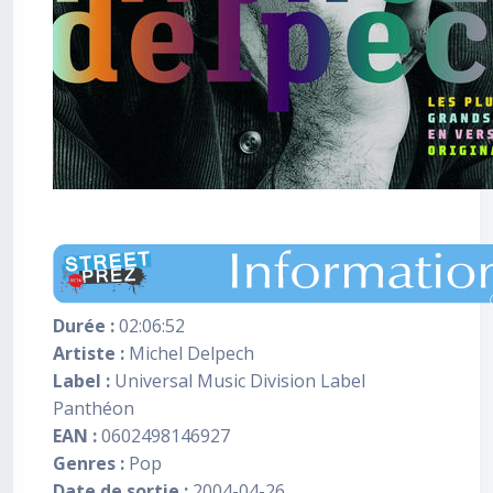
Durée :
02:06:52
Artiste :
Michel Delpech
Label :
Universal Music Division Label
Panthéon
EAN :
0602498146927
Genres :
Pop
Date de sortie :
2004-04-26