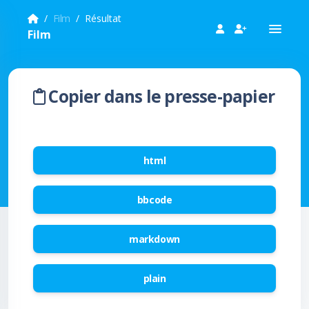
Film
Résultat
Film
Copier dans le presse-papier
html
bbcode
markdown
plain