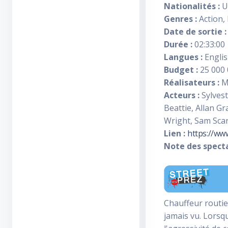
Nationalités :
Un
Genres :
Action,
Date de sortie :
Durée :
02:33:00
Langues :
Engli
Budget :
25 000 
Réalisateurs :
M
Acteurs :
Sylvest
Beattie, Allan G
Wright, Sam Scarb
Lien :
https://ww
Note des specta
Chauffeur routier
jamais vu. Lorsqu