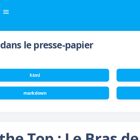
t
dans le presse-papier
html
markdown
the Top : Le Bras de