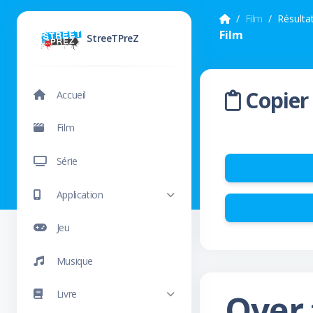
Film
Résulta
Film
StreeTPreZ
Copier 
Accueil
Film
Série
Application
Jeu
Musique
Over 
Livre