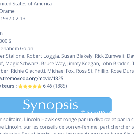
ited States of America
 Drame
1987-02-13
sh
000 $
enahem Golan
er Stallone, Robert Loggia, Susan Blakely, Rick Zumwalt, D
raf, Magic Schwarz, Bruce Way, Jimmy Keegan, John Braden, 
er, Richie Giachetti, Michael Fox, Ross St. Phillip, Rose Du
w.themoviedb.org/movie/1825
teurs :
6.46 (1885)
 solitaire, Lincoln Hawk est rongé par un divorce et par la c
e Lincoln, sur les conseils de son ex-femme, part chercher son