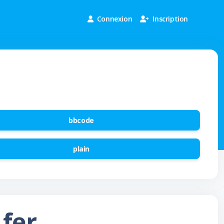
Connexion
Inscription
bbcode
plain
 fer